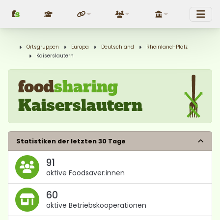
f
s
Fundraising
Über uns
Politik
Ortsgruppen
Europa
Deutschland
Rheinland-Pfalz
Kaiserslautern
food
sharing
Kaiserslautern
Statistiken der letzten 30 Tage
91
aktive Foodsaver:innen
60
aktive Betriebskooperationen