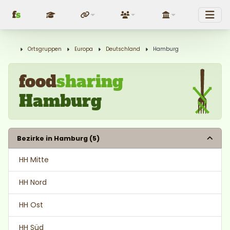
f
s
Fundraising
Über uns
Politik
Ortsgruppen
Europa
Deutschland
Hamburg
food
sharing
Hamburg
Bezirke in Hamburg (5)
HH Mitte
HH Nord
HH Ost
HH Süd