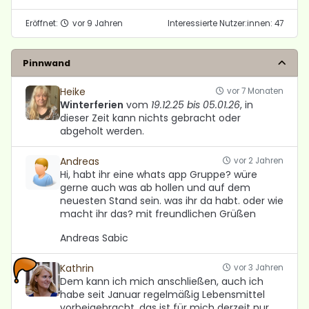
Eröffnet:
vor 9 Jahren
Interessierte Nutzer:innen: 47
Pinnwand
Heike
vor 7 Monaten
Winterferien
vom
19.12.25 bis 05.01.26
, in
dieser Zeit kann nichts gebracht oder
abgeholt werden.
Andreas
vor 2 Jahren
Hi, habt ihr eine whats app Gruppe? würe
gerne auch was ab hollen und auf dem
neuesten Stand sein. was ihr da habt. oder wie
macht ihr das? mit freundlichen Grüßen
Andreas Sabic
Kathrin
vor 3 Jahren
Dem kann ich mich anschließen, auch ich
habe seit Januar regelmäßig Lebensmittel
vorbeigebracht, das ist für mich derzeit nur