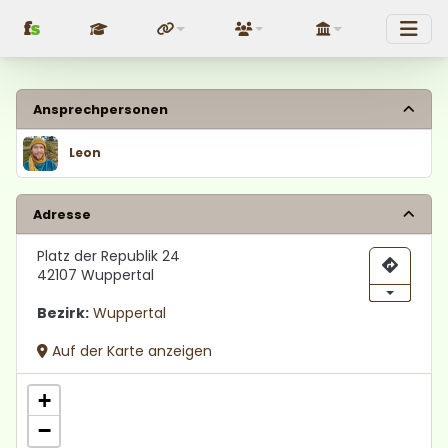
f
s
Fundraising
Über uns
Politik
Ansprechpersonen
Leon
Adresse
Platz der Republik 24
42107 Wuppertal
Bezirk:
Wuppertal
Auf der Karte anzeigen
+
−