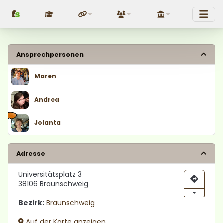
f
s
Fundraising
Über uns
Politik
Ansprechpersonen
Maren
Andrea
Jolanta
Adresse
Universitätsplatz 3
38106 Braunschweig
Bezirk:
Braunschweig
Auf der Karte anzeigen