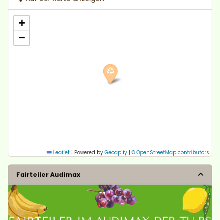
+
−
Leaflet
|
Powered by
Geoapify
|
© OpenStreetMap contributors
Fairteiler Audimax