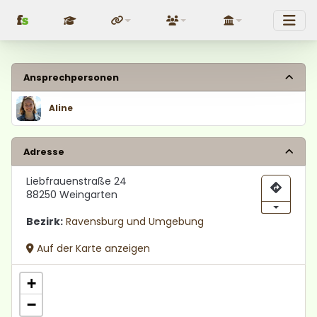
f
s
Fundraising
Über uns
Politik
Ansprechpersonen
Aline
Adresse
Liebfrauenstraße 24
88250 Weingarten
Bezirk:
Ravensburg und Umgebung
Auf der Karte anzeigen
+
−