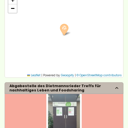
−
Leaflet
|
Powered by
Geoapify
|
© OpenStreetMap contributors
Abgabestelle des Dietmannsrieder Treffs für
nachhaltiges Leben und Foodsharing