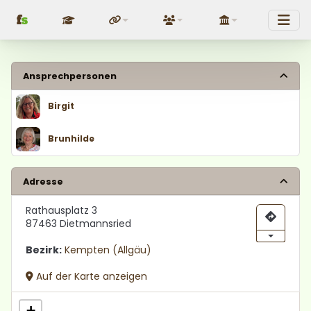
f
s
Fundraising
Über uns
Politik
Ansprechpersonen
Birgit
Brunhilde
Adresse
Rathausplatz 3
87463 Dietmannsried
Bezirk:
Kempten (Allgäu)
Auf der Karte anzeigen
+