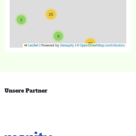
25
2
9
83
Leaflet
|
Powered by
Geoapify
|
© OpenStreetMap contributors
Unsere Partner