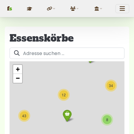
f
s
Fundraising
Über uns
Politik
Essenskörbe
Adresse suchen …
+
−
34
12
43
8